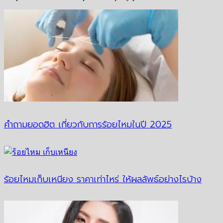
คำถามยอดฮิต เกี่ยวกับการร้อยไหมในปี 2025
ร้อยไหมเก็บเหนียง ราคาเท่าไหร่ ให้ผลลัพธ์อย่างไรบ้าง