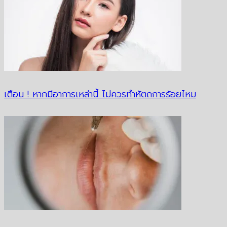
เตือน ! หากมีอาการเหล่านี้ ไม่ควรทำหัตถการร้อยไหม