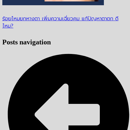
ร้อยไหมยกหางตา เพิ่มความเฉี่ยวคม แก้ปัญหาตาตก ดี
ไหม?
Posts navigation