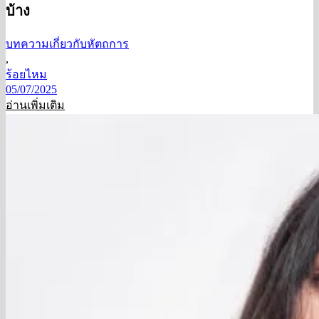
บ้าง
บทความเกี่ยวกับหัตถการ
,
ร้อยไหม
05/07/2025
อ่านเพิ่มเติม