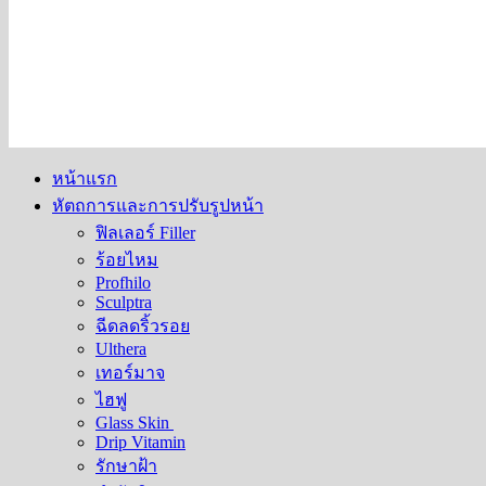
หน้าแรก
หัตถการและการปรับรูปหน้า
ฟิลเลอร์ Filler
ร้อยไหม
Profhilo
Sculptra
ฉีดลดริ้วรอย
Ulthera
เทอร์มาจ
ไฮฟู
Glass Skin
Drip Vitamin
รักษาฝ้า