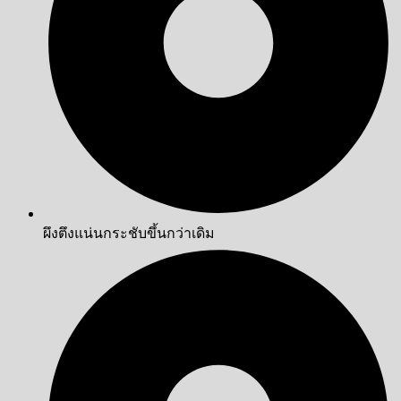
ผึงตึงแน่นกระชับขึ้นกว่าเดิม