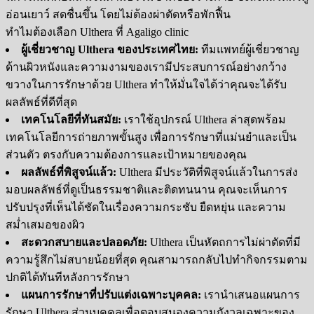
อ่อนเยาว์ สดชื่นขึ้น โดยไม่ต้องผ่าตัดหรือพักฟื้น
ทำไมต้องเลือก Ulthera ที่ Agaligo clinic
ผู้เชี่ยวชาญ Ulthera ของประเทศไทย:
ทีมแพทย์ผู้เชี่ยวชาญ
ด้านผิวหนังและความงามของเรามีประสบการณ์อย่างกว้าง
ขวางในการรักษาด้วย Ulthera ทำให้มั่นใจได้ว่าคุณจะได้รับ
ผลลัพธ์ที่ดีที่สุด
เทคโนโลยีที่ทันสมัย:
เราใช้อุปกรณ์ Ulthera ล่าสุดพร้อม
เทคโนโลยีการถ่ายภาพขั้นสูง เพื่อการรักษาที่แม่นยำและเป็น
ส่วนตัว ตรงกับความต้องการและเป้าหมายของคุณ
ผลลัพธ์ที่พิสูจน์แล้ว:
Ulthera มีประวัติที่พิสูจน์แล้วในการส่ง
มอบผลลัพธ์ที่ดูเป็นธรรมชาติและติดทนนาน คุณจะเห็นการ
ปรับปรุงที่เห็นได้ชัดในเรื่องความกระชับ ยืดหยุ่น และความ
สม่ำเสมอของผิว
สะดวกสบายและปลอดภัย:
Ulthera เป็นหัตถการไม่ผ่าตัดที่มี
ความรู้สึกไม่สบายน้อยที่สุด คุณสามารถกลับไปทำกิจกรรมตาม
ปกติได้ทันทีหลังการรักษา
แผนการรักษาที่ปรับแต่งเฉพาะบุคคล:
เรานำเสนอแผนการ
รักษา Ulthera ส่วนบุคคลเพื่อตอบสนองความกังวลเฉพาะของ