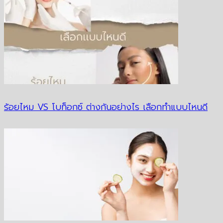
ร้อยไหม VS โบท็อกซ์ ต่างกันอย่างไร เลือกทำแบบไหนดี