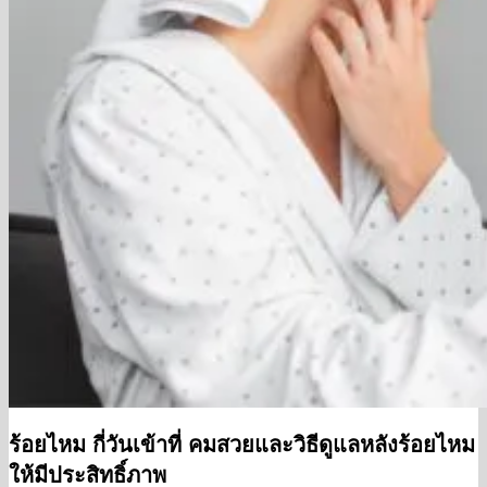
ร้อยไหม กี่วันเข้าที่ คมสวยและวิธีดูแลหลังร้อยไหม
ให้มีประสิทธิ์ภาพ