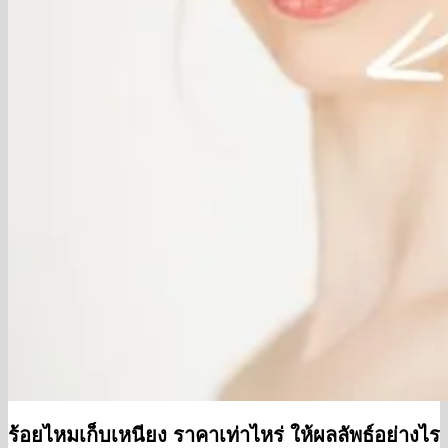
ร้อยไหมเก็บเหนียง ราคาเท่าไหร่ ให้ผลลัพธ์อย่างไร