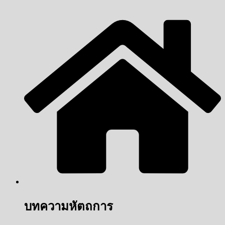
บทความหัตถการ