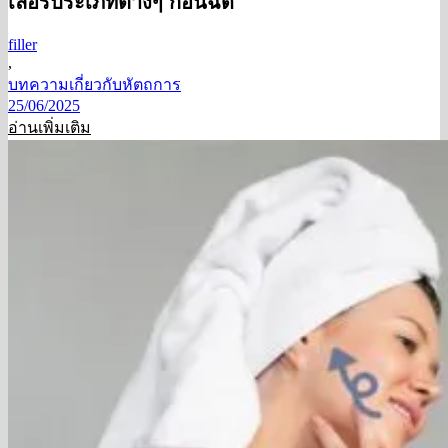
เลอร์ประเภทต่างๆ ก่อนฉีด
filler
,
บทความเกี่ยวกับหัตถการ
25/06/2025
อ่านเพิ่มเติม