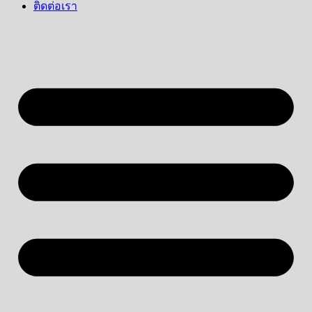
ติดต่อเรา