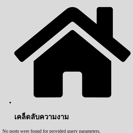
เคล็ดลับความงาม
No posts were found for provided query parameters.