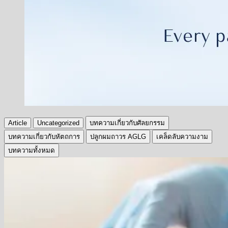
Article
Uncategorized
บทความเกี่ยวกับศัลยกรรม
บทความเกี่ยวกับหัตถการ
ปลูกผมถาวร AGLG
เคล็ดลับความงาม
บทความทั้งหมด