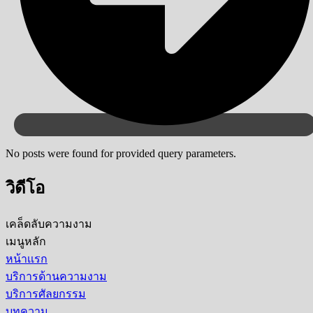
No posts were found for provided query parameters.
วิดีโอ
เคล็ดลับความงาม
เมนูหลัก
หน้าเเรก
บริการด้านความงาม
บริการศัลยกรรม
บทความ