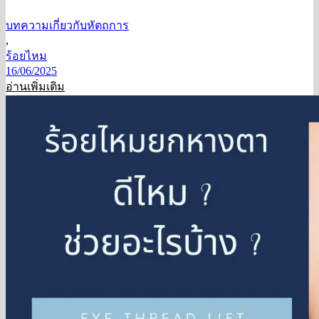
บทความเกี่ยวกับหัตถการ
,
ร้อยไหม
16/06/2025
อ่านเพิ่มเติม