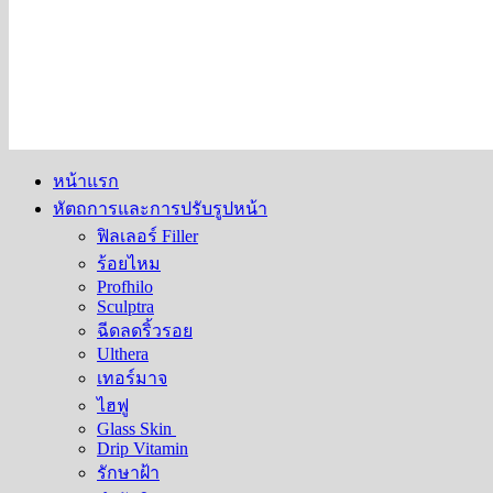
หน้าแรก
หัตถการและการปรับรูปหน้า
ฟิลเลอร์ Filler
ร้อยไหม
Profhilo
Sculptra
ฉีดลดริ้วรอย
Ulthera
เทอร์มาจ
ไฮฟู
Glass Skin
Drip Vitamin
รักษาฝ้า