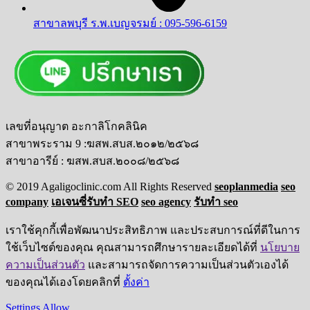
สาขาลพบุรี ร.พ.เบญจรมย์ : 095-596-6159
เลขที่อนุญาต อะกาลิโกคลินิค
สาขาพระราม 9 :ฆสพ.สบส.๒๐๑๒/๒๕๖๘
สาขาอารีย์ : ฆสพ.สบส.๒๐๐๘/๒๕๖๘
© 2019 Agaligoclinic.com All Rights Reserved
seoplanmedia
seo
company
เอเจนซี่รับทำ SEO
seo agency
รับทำ seo
เราใช้คุกกี้เพื่อพัฒนาประสิทธิภาพ และประสบการณ์ที่ดีในการ
ใช้เว็บไซต์ของคุณ คุณสามารถศึกษารายละเอียดได้ที่
นโยบาย
ความเป็นส่วนตัว
และสามารถจัดการความเป็นส่วนตัวเองได้
ของคุณได้เองโดยคลิกที่
ตั้งค่า
Settings
Allow