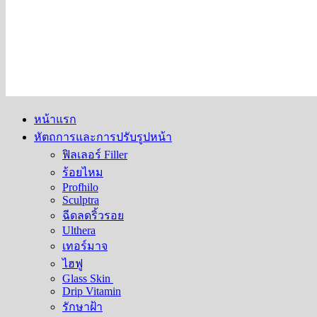
หน้าแรก
หัตถการและการปรับรูปหน้า