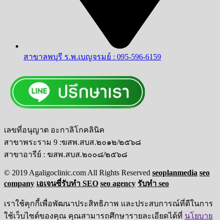
สาขาลพบุรี ร.พ.เบญจรมย์ : 095-596-6159
เลขที่อนุญาต อะกาลิโกคลินิค
สาขาพระราม 9 :ฆสพ.สบส.๒๐๑๒/๒๕๖๘
สาขาอารีย์ : ฆสพ.สบส.๒๐๐๘/๒๕๖๘
© 2019 Agaligoclinic.com All Rights Reserved
seoplanmedia
seo
company
เอเจนซี่รับทำ SEO
seo agency
รับทำ seo
เราใช้คุกกี้เพื่อพัฒนาประสิทธิภาพ และประสบการณ์ที่ดีในการ
ใช้เว็บไซต์ของคุณ คุณสามารถศึกษารายละเอียดได้ที่
นโยบาย